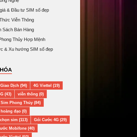
Công Nghệ
giá & Đầu tư SIM số đẹp
 Thức Viễn Thông
h Sách Bán Hàng
Phong Thủy Hợp Mệnh
tức & Xu hướng SIM số đẹp
KHÓA
Giao Dịch (94)
4G Viettel (19)
G (43)
viễn thông (0)
 Sim Phong Thủy (84)
hoàng đạo (0)
chọn sim (113)
Gói Cước 4G (29)
ước Mobifone (40)
ước Viettel (60)