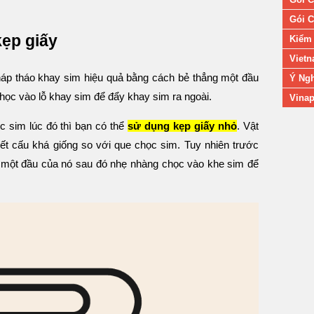
Gói C
kẹp giấy
Kiểm 
Vietn
áp tháo khay sim hiệu quả bằng cách bẻ thẳng một đầu
Ý Ngh
chọc vào lỗ khay sim để đẩy khay sim ra ngoài.
Vinap
 sim lúc đó thì bạn có thể
sử dụng kẹp giấy nhỏ
. Vật
ết cấu khá giống so với que chọc sim. Tuy nhiên trước
g một đầu của nó sau đó nhẹ nhàng chọc vào khe sim để