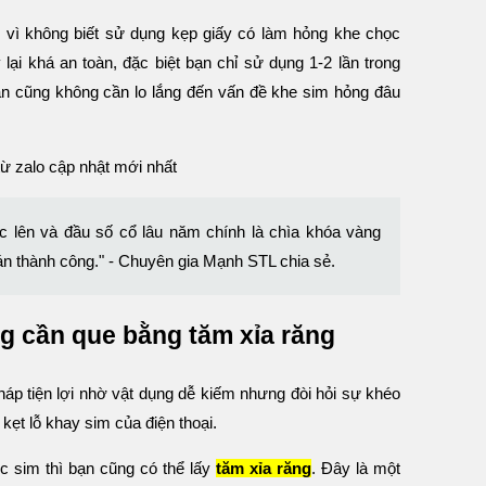
 vì không biết sử dụng kẹp giấy có làm hỏng khe chọc
ại khá an toàn, đặc biệt bạn chỉ sử dụng 1-2 lần trong
n cũng không cần lo lắng đến vấn đề khe sim hỏng đâu
 từ zalo cập nhật mới nhất
ọc lên và đầu số cổ lâu năm chính là chìa khóa vàng
hán thành công." - Chuyên gia Mạnh STL chia sẻ.
g cần que bằng tăm xỉa răng
háp tiện lợi nhờ vật dụng dễ kiếm nhưng đòi hỏi sự khéo
 kẹt lỗ khay sim của điện thoại.
 sim thì bạn cũng có thể lấy
tăm xỉa răng
. Đây là một