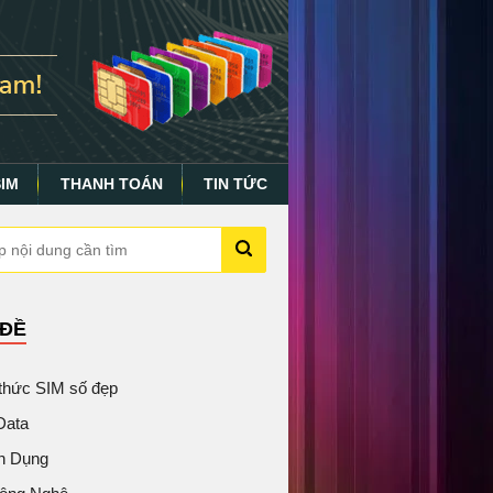
SIM
THANH TOÁN
TIN TỨC
 ĐỀ
 thức SIM số đẹp
Data
n Dụng