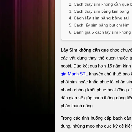
2. Cách thay sim không cần que 
3. Cách thay sim bằng kim băng
4. Cách lấy sim bằng bông tai
5. Cách lấy sim bằng bút chì kim
6. Đánh giá 5 cách lấy sim không
Lấy Sim không cần que
chọc chuyên
các vật dụng thay thế quen thuộc t
ngoài. Đúc kết qua hơn 15 năm kinh 
gia Mạnh STL
khuyên chủ thuê bao k
phôi sim hoặc khắc phục lỗi nhận sim
nhanh chóng khôi phục hoạt động củ
dân gian sẽ giúp hanh thông dòng tiề
phán thành công.
Trong các tình huống cấp bách cầ
dụng, những mẹo nhỏ cực kỳ dễ kiếm