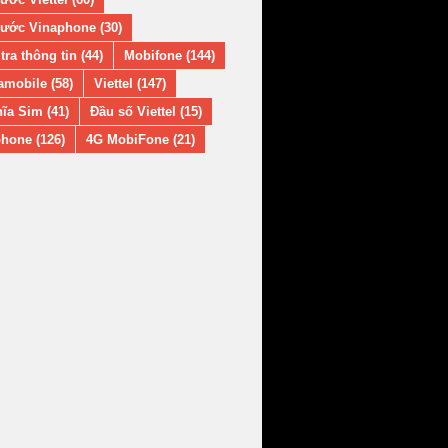
ước Vinaphone (30)
tra thông tin (44)
Mobifone (144)
amobile (58)
Viettel (147)
ĩa Sim (41)
Đầu số Viettel (15)
hone (126)
4G MobiFone (21)