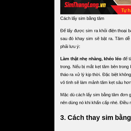
Cách lấy sim bằng tăm
Để lấy được sim ra khỏi điện thoại 
sau đó khay sim sẽ bật ra. Tăm dễ 
phải lưu ý:
Làm thật nhẹ nhàng, khéo léo
để t
trong. Nếu bị mắt kẹt tăm bên tron
tháo ra xử lý kịp thời. Đặc biệt khô
vô tình sẽ làm mảnh tăm kẹt sâu hơ
Mặc dù cách lấy sim bằng tăm đơn g
nên dùng nó khi khẩn cấp nhé. Điều n
3. Cách thay sim bằn