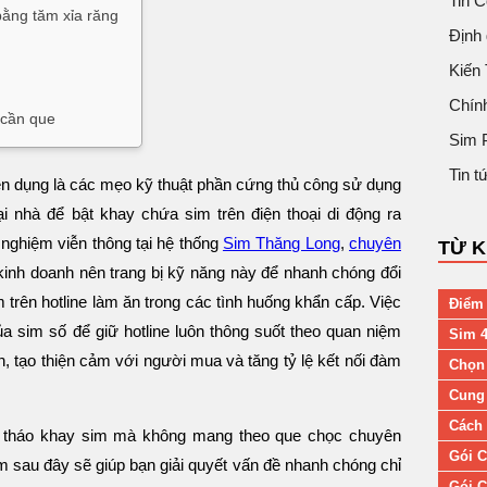
Tin 
bằng tăm xỉa răng
Định 
Kiến
Chín
 cần que
Sim 
Tin 
 dụng là các mẹo kỹ thuật phần cứng thủ công sử dụng
ại nhà để bật khay chứa sim trên điện thoại di động ra
nghiệm viễn thông tại hệ thống
Sim Thăng Long
,
chuyên
TỪ 
inh doanh nên trang bị kỹ năng này để nhanh chóng đổi
 trên hotline làm ăn trong các tình huống khẩn cấp. Việc
Điểm 
a sim số để giữ hotline luôn thông suốt theo quan niệm
Sim 4
n, tạo thiện cảm với người mua và tăng tỷ lệ kết nối đàm
Chọn
Cung 
Cách 
n tháo khay sim mà không mang theo que chọc chuyên
Gói C
 sau đây sẽ giúp bạn giải quyết vấn đề nhanh chóng chỉ
Gói C