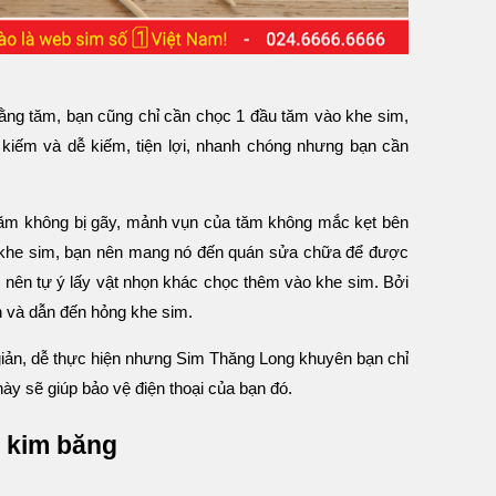
bằng tăm, bạn cũng chỉ cần chọc 1 đầu tăm vào khe sim,
kiếm và dễ kiếm, tiện lợi, nhanh chóng nhưng bạn cần
ăm không bị gãy, mảnh vụn của tăm không mắc kẹt bên
g khe sim, bạn nên mang nó đến quán sửa chữa để được
ng nên tự ý lấy vật nhọn khác chọc thêm vào khe sim. Bởi
n và dẫn đến hỏng khe sim.
iản, dễ thực hiện nhưng Sim Thăng Long khuyên bạn chỉ
ày sẽ giúp bảo vệ điện thoại của bạn đó.
g kim băng