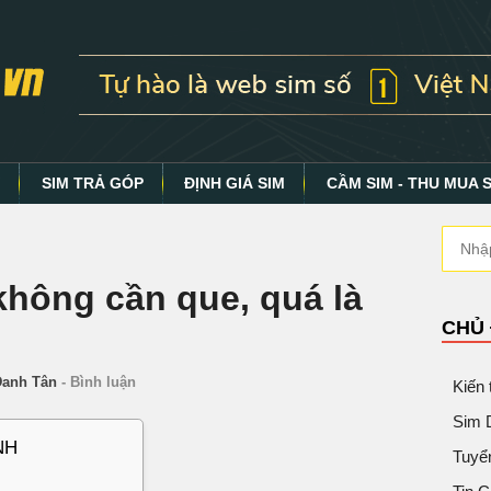
Y
SIM TRẢ GÓP
ĐỊNH GIÁ SIM
CẦM SIM - THU MUA 
không cần que, quá là
CHỦ
Danh Tân
-
Bình luận
Kiến
Sim 
NH
Tuyể