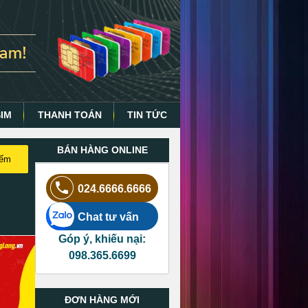
SIM
THANH TOÁN
TIN TỨC
BÁN HÀNG ONLINE
iếm
024.6666.6666
Chat tư vấn
Góp ý, khiếu nại:
098.365.6699
ĐƠN HÀNG MỚI