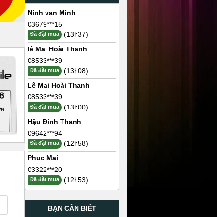
Ninh van Minh
03679***15
(13h37)
Đã đặt mua
lê Mai Hoài Thanh
08533***39
(13h08)
Đã đặt mua
Lê Mai Hoài Thanh
08533***39
(13h00)
Đã đặt mua
Hậu Đinh Thanh
09642***94
(12h58)
Đã đặt mua
Phuc Mai
03322***20
(12h53)
Đã đặt mua
BẠN CẦN BIẾT