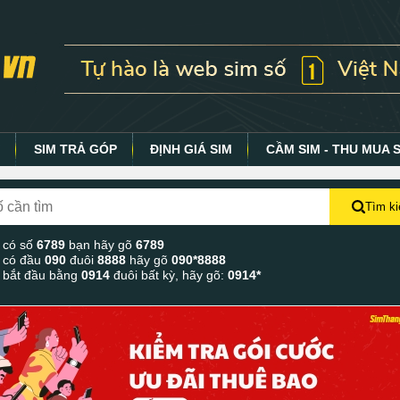
Y
SIM TRẢ GÓP
ĐỊNH GIÁ SIM
CẦM SIM - THU MUA 
Tìm k
 có số
6789
bạn hãy gõ
6789
 có đầu
090
đuôi
8888
hãy gõ
090*8888
 bắt đầu bằng
0914
đuôi bất kỳ, hãy gõ:
0914*