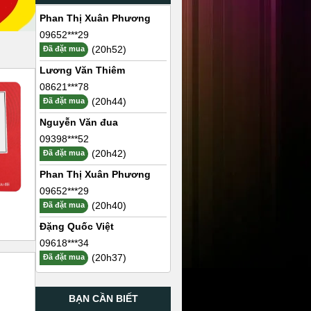
Phan Thị Xuân Phương
09652***29
(20h52)
Đã đặt mua
Lương Văn Thiêm
08621***78
(20h44)
Đã đặt mua
Nguyễn Văn đua
09398***52
(20h42)
Đã đặt mua
Phan Thị Xuân Phương
09652***29
(20h40)
Đã đặt mua
Đặng Quốc Việt
09618***34
(20h37)
Đã đặt mua
BẠN CẦN BIẾT