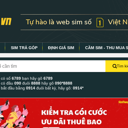
Y
SIM TRẢ GÓP
ĐỊNH GIÁ SIM
CẦM SIM - THU MUA 
Tìm k
 có số
6789
bạn hãy gõ
6789
 có đầu
090
đuôi
8888
hãy gõ
090*8888
 bắt đầu bằng
0914
đuôi bất kỳ, hãy gõ:
0914*