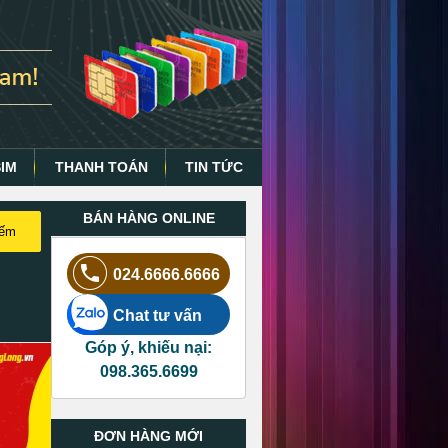
SIM
THANH TOÁN
TIN TỨC
BÁN HÀNG ONLINE
iếm
024.6666.6666
Chat tư vấn
Góp ý, khiếu nại:
098.365.6699
ĐƠN HÀNG MỚI