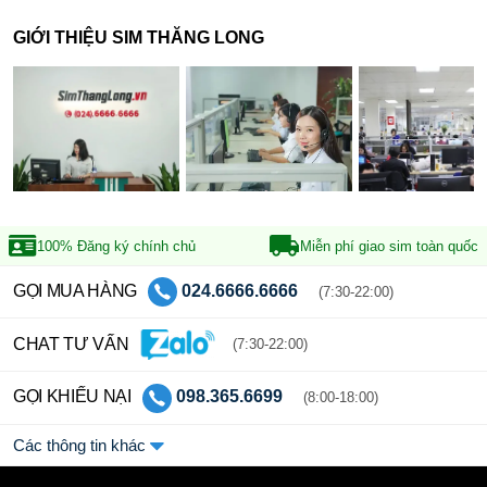
GIỚI THIỆU SIM THĂNG LONG
100% Đăng ký
chính chủ
Miễn phí giao sim
toàn quốc
GỌI MUA HÀNG
024.6666.6666
(7:30-22:00)
CHAT TƯ VẤN
(7:30-22:00)
GỌI KHIẾU NẠI
098.365.6699
(8:00-18:00)
Các thông tin khác