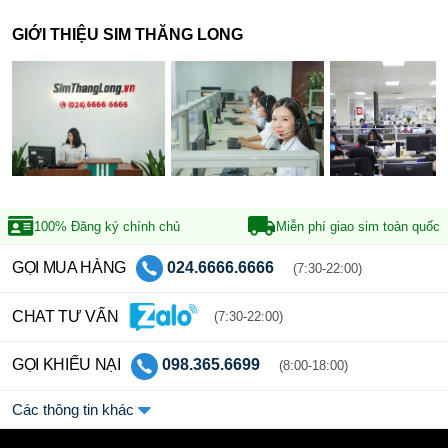
GIỚI THIỆU SIM THĂNG LONG
100% Đăng ký
chính chủ
Miễn phí giao sim
toàn quốc
GỌI MUA HÀNG
024.6666.6666
(7:30-22:00)
CHAT TƯ VẤN
(7:30-22:00)
GỌI KHIẾU NẠI
098.365.6699
(8:00-18:00)
Các thông tin khác