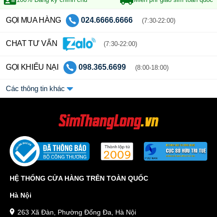
GỌI MUA HÀNG
024.6666.6666
(7:30-22:00)
CHAT TƯ VẤN
(7:30-22:00)
GỌI KHIẾU NẠI
098.365.6699
(8:00-18:00)
Các thông tin khác
HỆ THỐNG CỬA HÀNG TRÊN TOÀN QUỐC
Hà Nội
263 Xã Đàn, Phường Đống Đa, Hà Nội