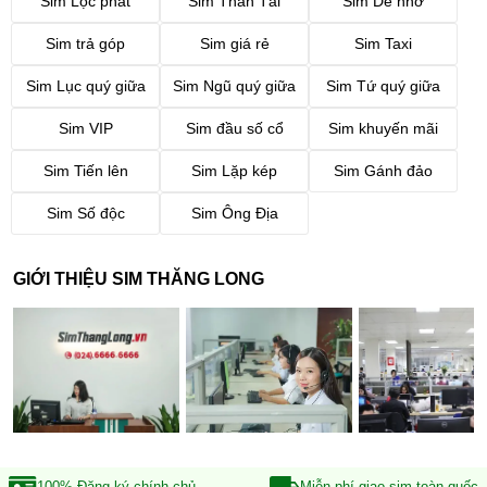
Sim Lộc phát
Sim Thần Tài
Sim Dễ nhớ
Sim trả góp
Sim giá rẻ
Sim Taxi
Sim Lục quý giữa
Sim Ngũ quý giữa
Sim Tứ quý giữa
Sim VIP
Sim đầu số cổ
Sim khuyến mãi
Sim Tiến lên
Sim Lặp kép
Sim Gánh đảo
Sim Số độc
Sim Ông Địa
GIỚI THIỆU SIM THĂNG LONG
100% Đăng ký
chính chủ
Miễn phí giao sim
toàn quốc