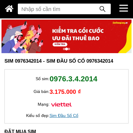
SIM 0976342014 - SIM ĐẦU SỐ CỔ 0976342014
0976.3.4.2014
Số sim:
3.175.000 ₫
Giá bán:
Mạng:
Kiểu số đẹp:
Sim Đầu Số Cổ
ĐẶT MUA SIM