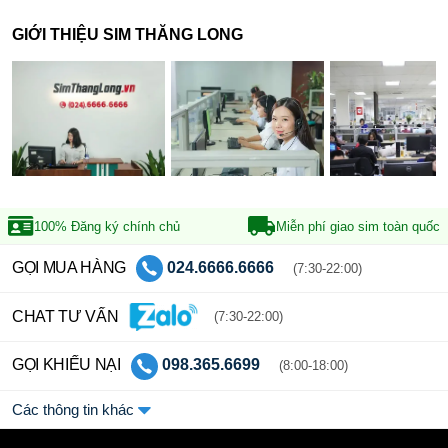
GIỚI THIỆU SIM THĂNG LONG
100% Đăng ký
chính chủ
Miễn phí giao sim
toàn quốc
GỌI MUA HÀNG
024.6666.6666
(7:30-22:00)
CHAT TƯ VẤN
(7:30-22:00)
GỌI KHIẾU NẠI
098.365.6699
(8:00-18:00)
Các thông tin khác