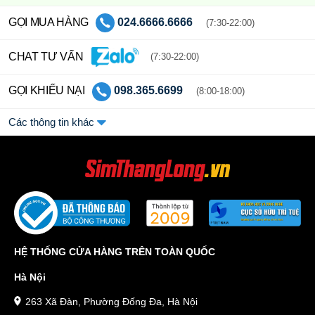
GỌI MUA HÀNG
024.6666.6666
(7:30-22:00)
CHAT TƯ VẤN
(7:30-22:00)
GỌI KHIẾU NẠI
098.365.6699
(8:00-18:00)
Các thông tin khác
HỆ THỐNG CỬA HÀNG TRÊN TOÀN QUỐC
Hà Nội
263 Xã Đàn, Phường Đống Đa, Hà Nội