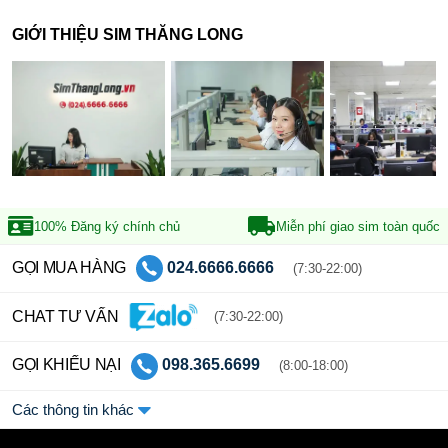
GIỚI THIỆU SIM THĂNG LONG
100% Đăng ký
chính chủ
Miễn phí giao sim
toàn quốc
GỌI MUA HÀNG
024.6666.6666
(7:30-22:00)
CHAT TƯ VẤN
(7:30-22:00)
GỌI KHIẾU NẠI
098.365.6699
(8:00-18:00)
Các thông tin khác