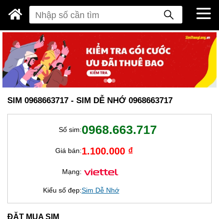
SIM 0968663717 - SIM DỄ NHỚ 0968663717
0968.663.717
Số sim:
1.100.000 ₫
Giá bán:
Mạng:
Kiểu số đẹp:
Sim Dễ Nhớ
ĐẶT MUA SIM