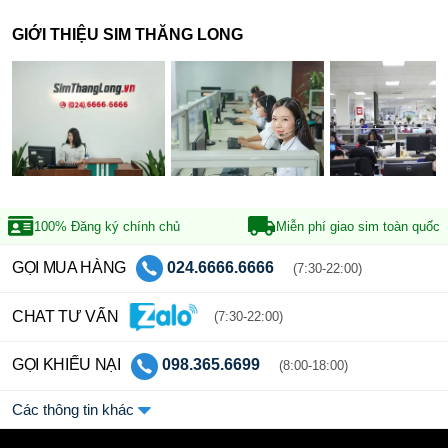
GIỚI THIỆU SIM THĂNG LONG
100% Đăng ký
chính chủ
Miễn phí giao sim
toàn quốc
GỌI MUA HÀNG
024.6666.6666
(7:30-22:00)
CHAT TƯ VẤN
(7:30-22:00)
GỌI KHIẾU NẠI
098.365.6699
(8:00-18:00)
Các thông tin khác