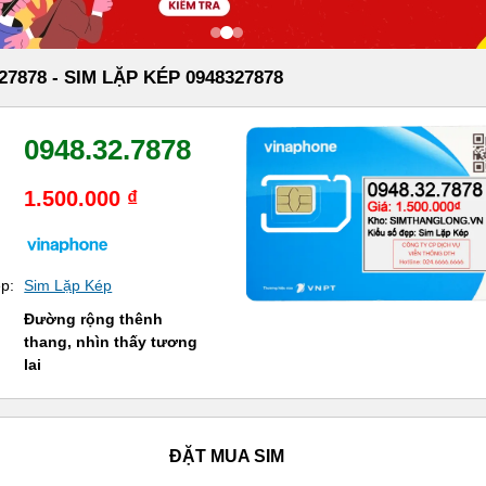
27878 - SIM LẶP KÉP 0948327878
0948.32.7878
1.500.000 ₫
ẹp:
Sim Lặp Kép
Đường rộng thênh
thang, nhìn thấy tương
lai
ĐẶT MUA SIM