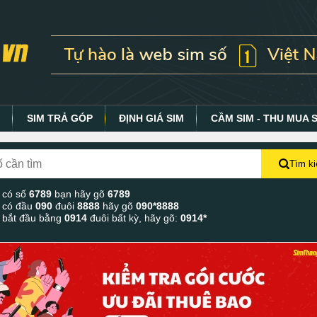
Y
SIM TRẢ GÓP
ĐỊNH GIÁ SIM
CẦM SIM - THU MUA 
Tìm k
 có số
6789
bạn hãy gõ
6789
 có đầu
090
đuôi
8888
hãy gõ
090*8888
 bắt đầu bằng
0914
đuôi bất kỳ, hãy gõ:
0914*