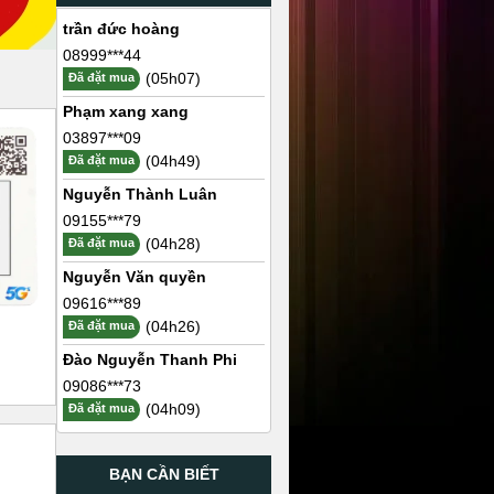
trần đức hoàng
08999***44
(05h07)
Đã đặt mua
Phạm xang xang
03897***09
(04h49)
Đã đặt mua
Nguyễn Thành Luân
09155***79
(04h28)
Đã đặt mua
Nguyễn Văn quyền
09616***89
(04h26)
Đã đặt mua
Đào Nguyễn Thanh Phi
09086***73
(04h09)
Đã đặt mua
BẠN CẦN BIẾT