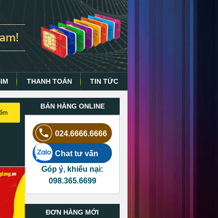
SIM
THANH TOÁN
TIN TỨC
BÁN HÀNG ONLINE
iếm
024.6666.6666
Chat tư vấn
Góp ý, khiếu nại:
098.365.6699
ĐƠN HÀNG MỚI