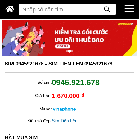
SIM 0945921678 - SIM TIẾN LÊN 0945921678
0945.921.678
Số sim:
1.670.000 ₫
Giá bán:
Mạng:
Kiểu số đẹp:
Sim Tiến Lên
ĐẶT MUA SIM