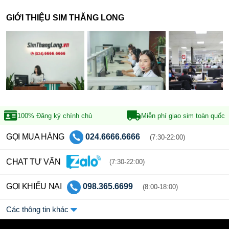
GIỚI THIỆU SIM THĂNG LONG
100% Đăng ký
chính chủ
Miễn phí giao sim
toàn quốc
GỌI MUA HÀNG
024.6666.6666
(7:30-22:00)
CHAT TƯ VẤN
(7:30-22:00)
GỌI KHIẾU NẠI
098.365.6699
(8:00-18:00)
Các thông tin khác