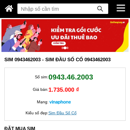
SIM 0943462003 - SIM ĐẦU SỐ CỔ 0943462003
0943.46.2003
Số sim:
1.735.000 ₫
Giá bán:
Mạng:
Kiểu số đẹp:
Sim Đầu Số Cổ
ĐẶT MUA SIM