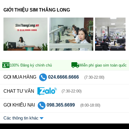
GIỚI THIỆU SIM THĂNG LONG
100% Đăng ký
chính chủ
Miễn phí giao sim
toàn quốc
GỌI MUA HÀNG
024.6666.6666
(7:30-22:00)
CHAT TƯ VẤN
(7:30-22:00)
GỌI KHIẾU NẠI
098.365.6699
(8:00-18:00)
Các thông tin khác