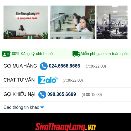
100% Đăng ký
chính chủ
Miễn phí giao sim
toàn quốc
GỌI MUA HÀNG
024.6666.6666
(7:30-22:00)
CHAT TƯ VẤN
(7:30-22:00)
GỌI KHIẾU NẠI
098.365.6699
(8:00-18:00)
Các thông tin khác