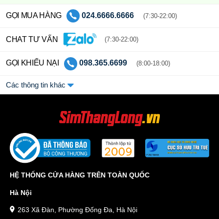
GỌI MUA HÀNG
024.6666.6666
(7:30-22:00)
CHAT TƯ VẤN
(7:30-22:00)
GỌI KHIẾU NẠI
098.365.6699
(8:00-18:00)
Các thông tin khác
HỆ THỐNG CỬA HÀNG TRÊN TOÀN QUỐC
Hà Nội
263 Xã Đàn, Phường Đống Đa, Hà Nội