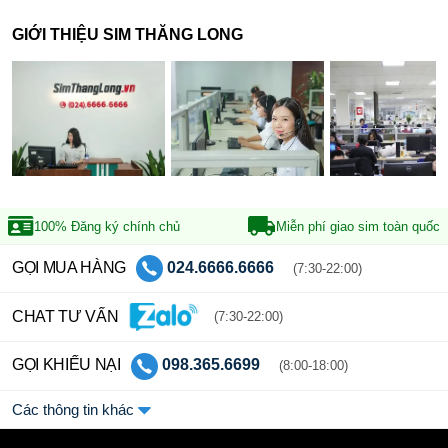
GIỚI THIỆU SIM THĂNG LONG
100% Đăng ký
chính chủ
Miễn phí giao sim
toàn quốc
GỌI MUA HÀNG
024.6666.6666
(7:30-22:00)
CHAT TƯ VẤN
(7:30-22:00)
GỌI KHIẾU NẠI
098.365.6699
(8:00-18:00)
Các thông tin khác