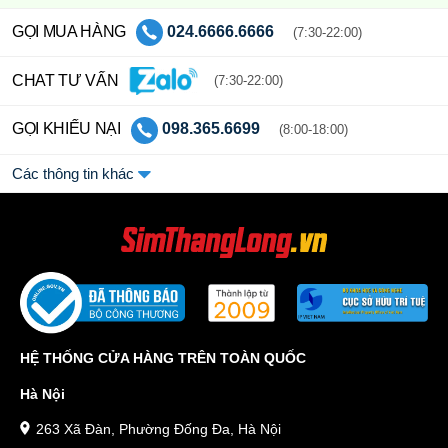
GỌI MUA HÀNG
024.6666.6666
(7:30-22:00)
CHAT TƯ VẤN
(7:30-22:00)
GỌI KHIẾU NẠI
098.365.6699
(8:00-18:00)
Các thông tin khác
HỆ THỐNG CỬA HÀNG TRÊN TOÀN QUỐC
Hà Nội
263 Xã Đàn, Phường Đống Đa, Hà Nội