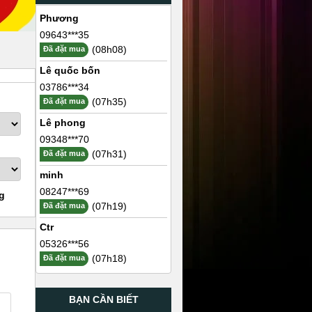
Phương
09643***35
(08h08)
Đã đặt mua
Lê quốc bốn
03786***34
(07h35)
Đã đặt mua
Lê phong
09348***70
(07h31)
Đã đặt mua
minh
08247***69
g
(07h19)
Đã đặt mua
Ctr
05326***56
(07h18)
Đã đặt mua
BẠN CẦN BIẾT