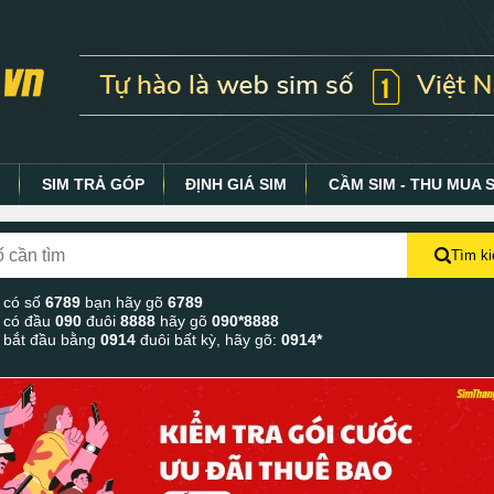
Y
SIM TRẢ GÓP
ĐỊNH GIÁ SIM
CẦM SIM - THU MUA 
Tìm k
 có số
6789
bạn hãy gõ
6789
 có đầu
090
đuôi
8888
hãy gõ
090*8888
 bắt đầu bằng
0914
đuôi bất kỳ, hãy gõ:
0914*