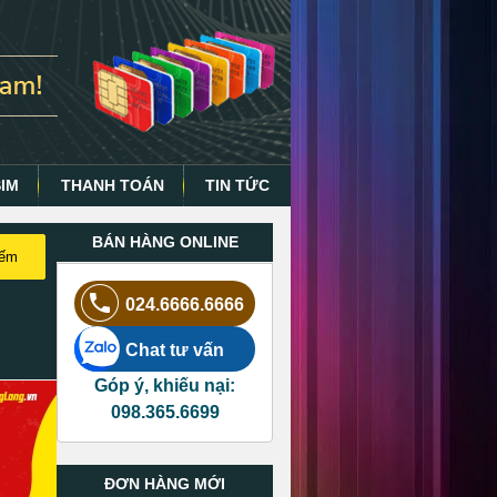
SIM
THANH TOÁN
TIN TỨC
BÁN HÀNG ONLINE
iếm
024.6666.6666
Chat tư vấn
Góp ý, khiếu nại:
098.365.6699
ĐƠN HÀNG MỚI