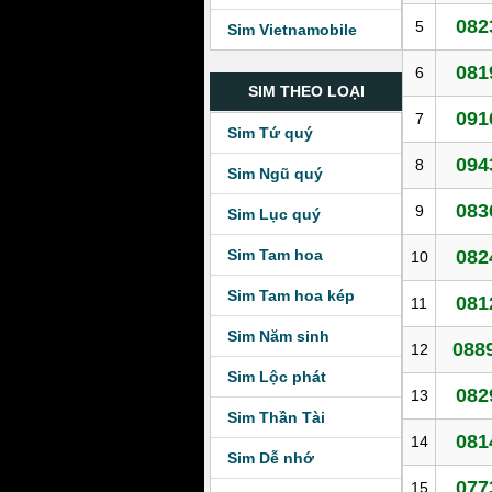
082
5
Sim Vietnamobile
081
6
SIM THEO LOẠI
091
7
Sim Tứ quý
094
8
Sim Ngũ quý
083
9
Sim Lục quý
Sim Tam hoa
082
10
Sim Tam hoa kép
081
11
Sim Năm sinh
0889
12
Sim Lộc phát
082
13
Sim Thần Tài
081
14
Sim Dễ nhớ
077
15