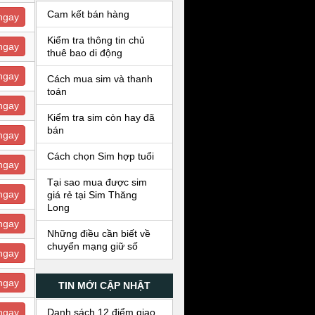
Cam kết bán hàng
ngay
Kiểm tra thông tin chủ
ngay
thuê bao di động
ngay
Cách mua sim và thanh
toán
ngay
Kiểm tra sim còn hay đã
bán
ngay
Cách chọn Sim hợp tuổi
ngay
Tại sao mua được sim
ngay
giá rẻ tại Sim Thăng
Long
ngay
Những điều cần biết về
chuyển mạng giữ số
ngay
ngay
TIN MỚI CẬP NHẬT
Danh sách 12 điểm giao
ngay