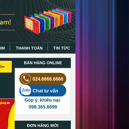
SIM
THANH TOÁN
TIN TỨC
BÁN HÀNG ONLINE
iếm
024.6666.6666
Chat tư vấn
Góp ý, khiếu nại:
098.365.6699
ĐƠN HÀNG MỚI