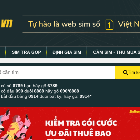
Y
SIM TRẢ GÓP
ĐỊNH GIÁ SIM
CẦM SIM - THU MUA 
Tìm k
 có số
6789
bạn hãy gõ
6789
 có đầu
090
đuôi
8888
hãy gõ
090*8888
 bắt đầu bằng
0914
đuôi bất kỳ, hãy gõ:
0914*