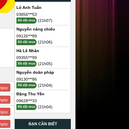
Lò Anh Tuấn
03856***53
(21h07)
Đã đặt mua
Nguyễn năng chiểu
09126***89
(21h06)
Đã đặt mua
Hà Lê Nhân
09355***99
(21h05)
Đã đặt mua
Nguyễn doãn pháp
09130***86
(21h04)
Đã đặt mua
ngay
Đặng Thu Yến
ngay
09628***33
(21h04)
Đã đặt mua
ngay
BẠN CẦN BIẾT
ngay