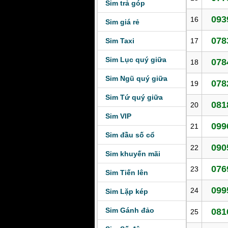
Sim trả góp
093
16
Sim giá rẻ
078
Sim Taxi
17
Sim Lục quý giữa
078
18
Sim Ngũ quý giữa
078
19
Sim Tứ quý giữa
081
20
Sim VIP
099
21
Sim đầu số cổ
090
22
Sim khuyến mãi
076
23
Sim Tiến lên
099
24
Sim Lặp kép
Sim Gánh đảo
081
25