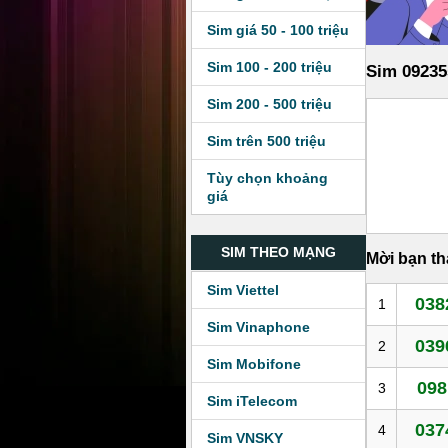
Sim giá 50 - 100 triệu
Sim 100 - 200 triệu
Sim 09235
Sim 200 - 500 triệu
Sim trên 500 triệu
Tùy chọn khoảng
giá
SIM THEO MẠNG
Mời bạn t
Sim Viettel
038
1
Sim Vinaphone
039
2
Sim Mobifone
098
3
Sim iTelecom
037
4
Sim VNSKY