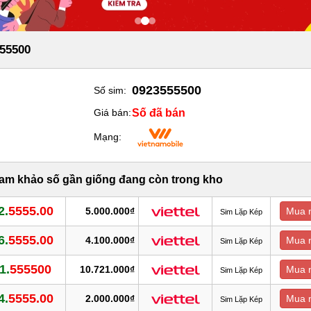
55500
0923555500
Số sim:
Số đã bán
Giá bán:
Mạng:
ham khảo số gần giống đang còn trong kho
2.
5555.00
5.000.000₫
Mua 
Sim Lặp Kép
6.
5555.00
4.100.000₫
Mua 
Sim Lặp Kép
1.
555500
10.721.000₫
Mua 
Sim Lặp Kép
4.
5555.00
2.000.000₫
Mua 
Sim Lặp Kép