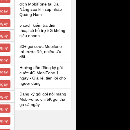
dịch MobiFone tại Đà
Nẵng sau khi sáp nhập
ngay
Quảng Nam
ngay
5 cách kiểm tra điện
thoại có hỗ trợ 5G không
ngay
siêu nhanh
30+ gói cước Mobifone
ngay
trả trước Rẻ, nhiều Ưu
đãi
ngay
Hướng dẫn đăng ký gói
ngay
cước 4G MobiFone 1
ngày - Giá rẻ, tiện lợi cho
người dùng
ngay
Đăng ký gói gọi nội mạng
ngay
MobiFone, chỉ 5K gọi thả
ga cả ngày
ngay
ngay