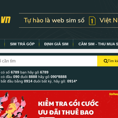
Y
SIM TRẢ GÓP
ĐỊNH GIÁ SIM
CẦM SIM - THU MUA 
Tìm k
 có số
6789
bạn hãy gõ
6789
 có đầu
090
đuôi
8888
hãy gõ
090*8888
 bắt đầu bằng
0914
đuôi bất kỳ, hãy gõ:
0914*