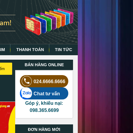
SIM
THANH TOÁN
TIN TỨC
BÁN HÀNG ONLINE
iếm
024.6666.6666
Chat tư vấn
Góp ý, khiếu nại:
098.365.6699
ĐƠN HÀNG MỚI