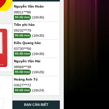
Nguyễn Văn Hoàn
09011***86
(16h36)
Đã đặt mua
Trần phi hào
09232***79
(16h30)
Đã đặt mua
Kiều Quang hào
03730***56
(16h30)
Đã đặt mua
Nguyễn Văn Hải
08968***38
(16h26)
Đã đặt mua
Hoàng Anh Tú
03627***72
(16h24)
Đã đặt mua
BẠN CẦN BIẾT