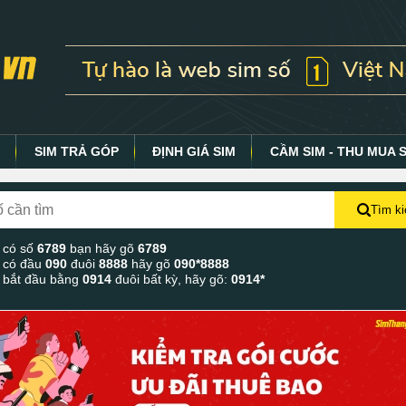
Y
SIM TRẢ GÓP
ĐỊNH GIÁ SIM
CẦM SIM - THU MUA 
Tìm k
 có số
6789
bạn hãy gõ
6789
 có đầu
090
đuôi
8888
hãy gõ
090*8888
 bắt đầu bằng
0914
đuôi bất kỳ, hãy gõ:
0914*