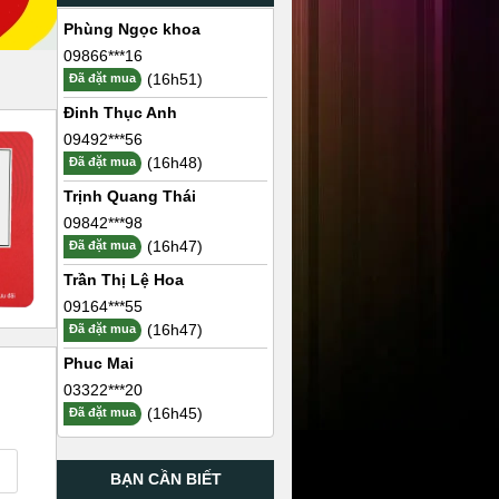
Phùng Ngọc khoa
09866***16
(16h51)
Đã đặt mua
Đinh Thục Anh
09492***56
(16h48)
Đã đặt mua
Trịnh Quang Thái
09842***98
(16h47)
Đã đặt mua
Trần Thị Lệ Hoa
09164***55
(16h47)
Đã đặt mua
Phuc Mai
03322***20
(16h45)
Đã đặt mua
BẠN CẦN BIẾT