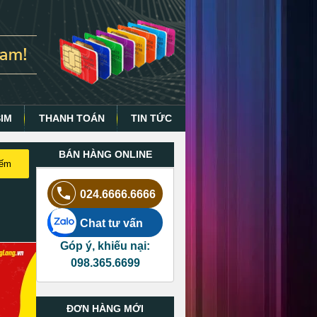
SIM
THANH TOÁN
TIN TỨC
BÁN HÀNG ONLINE
iếm
024.6666.6666
Chat tư vấn
Góp ý, khiếu nại:
098.365.6699
ĐƠN HÀNG MỚI