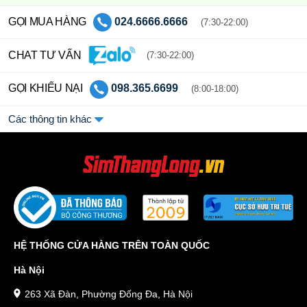
GỌI MUA HÀNG
024.6666.6666
(7:30-22:00)
CHAT TƯ VẤN
(7:30-22:00)
GỌI KHIẾU NẠI
098.365.6699
(8:00-18:00)
Các thông tin khác
HỆ THỐNG CỬA HÀNG TRÊN TOÀN QUỐC
Hà Nội
263 Xã Đàn, Phường Đống Đa, Hà Nội