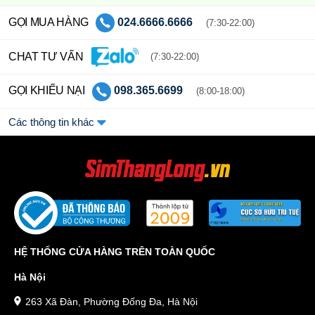
GỌI MUA HÀNG
024.6666.6666
(7:30-22:00)
CHAT TƯ VẤN
(7:30-22:00)
GỌI KHIẾU NẠI
098.365.6699
(8:00-18:00)
Các thông tin khác
HỆ THỐNG CỬA HÀNG TRÊN TOÀN QUỐC
Hà Nội
263 Xã Đàn, Phường Đống Đa, Hà Nội