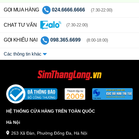
GỌI MUA HÀNG
024.6666.6666
(7:30-22:00)
CHAT TƯ VẤN
(7:30-22:00)
GỌI KHIẾU NẠI
098.365.6699
(8:00-18:00)
Các thông tin khác
HỆ THỐNG CỬA HÀNG TRÊN TOÀN QUỐC
Hà Nội
263 Xã Đàn, Phường Đống Đa, Hà Nội