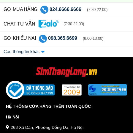
GỌI MUA HÀNG
024.6666.6666
(7:30-22:00)
CHAT TƯ VẤN
(7:30-22:00)
GỌI KHIẾU NẠI
098.365.6699
(8:00-18:00)
Các thông tin khác
HỆ THỐNG CỬA HÀNG TRÊN TOÀN QUỐC
Hà Nội
263 Xã Đàn, Phường Đống Đa, Hà Nội