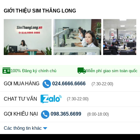
GIỚI THIỆU SIM THĂNG LONG
100% Đăng ký
chính chủ
Miễn phí giao sim
toàn quốc
GỌI MUA HÀNG
024.6666.6666
(7:30-22:00)
CHAT TƯ VẤN
(7:30-22:00)
GỌI KHIẾU NẠI
098.365.6699
(8:00-18:00)
Các thông tin khác