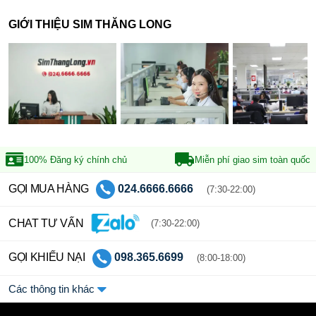
GIỚI THIỆU SIM THĂNG LONG
100% Đăng ký
chính chủ
Miễn phí giao sim
toàn quốc
GỌI MUA HÀNG
024.6666.6666
(7:30-22:00)
CHAT TƯ VẤN
(7:30-22:00)
GỌI KHIẾU NẠI
098.365.6699
(8:00-18:00)
Các thông tin khác