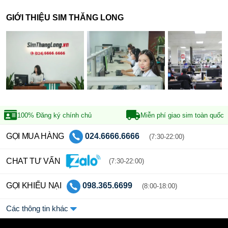
GIỚI THIỆU SIM THĂNG LONG
100% Đăng ký
chính chủ
Miễn phí giao sim
toàn quốc
GỌI MUA HÀNG
024.6666.6666
(7:30-22:00)
CHAT TƯ VẤN
(7:30-22:00)
GỌI KHIẾU NẠI
098.365.6699
(8:00-18:00)
Các thông tin khác