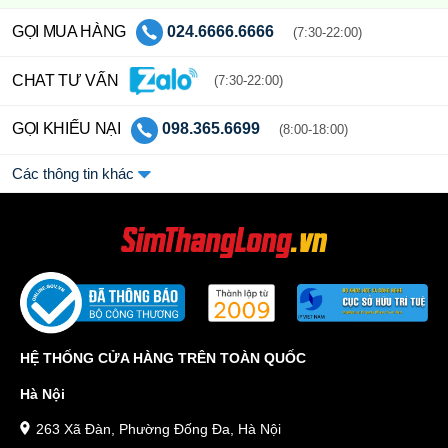
GỌI MUA HÀNG
024.6666.6666
(7:30-22:00)
CHAT TƯ VẤN
(7:30-22:00)
GỌI KHIẾU NẠI
098.365.6699
(8:00-18:00)
Các thông tin khác
HỆ THỐNG CỬA HÀNG TRÊN TOÀN QUỐC
Hà Nội
263 Xã Đàn, Phường Đống Đa, Hà Nội