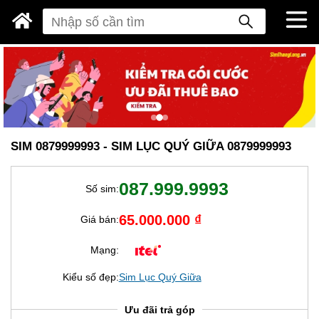
SIM 0879999993 - SIM LỤC QUÝ GIỮA 0879999993
087.999.9993
Số sim:
65.000.000 ₫
Giá bán:
Mạng:
Kiểu số đẹp:
Sim Lục Quý Giữa
Ưu đãi trả góp