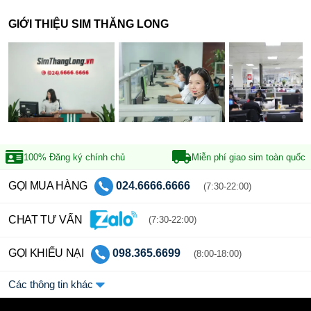
GIỚI THIỆU SIM THĂNG LONG
100% Đăng ký
chính chủ
Miễn phí giao sim
toàn quốc
GỌI MUA HÀNG
024.6666.6666
(7:30-22:00)
CHAT TƯ VẤN
(7:30-22:00)
GỌI KHIẾU NẠI
098.365.6699
(8:00-18:00)
Các thông tin khác