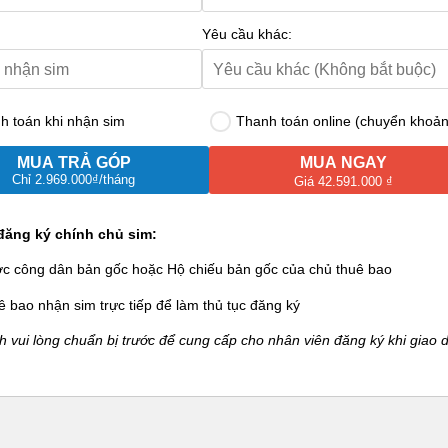
Yêu cầu khác:
 toán khi nhận sim
Thanh toán online (chuyển khoản
MUA TRẢ GÓP
MUA NGAY
Chỉ
2.969.000₫
/tháng
Giá 42.591.000 ₫
đăng ký chính chủ sim:
ớc công dân bản gốc hoặc Hộ chiếu bản gốc của chủ thuê bao
ê bao nhận sim trực tiếp để làm thủ tục đăng ký
 vui lòng chuẩn bị trước để cung cấp cho nhân viên đăng ký khi giao d