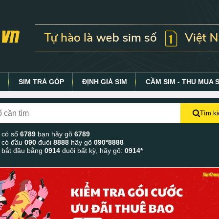
Y
SIM TRẢ GÓP
ĐỊNH GIÁ SIM
CẦM SIM - THU MUA 
Tìm k
 có số
6789
bạn hãy gõ
6789
 có đầu
090
đuôi
8888
hãy gõ
090*8888
 bắt đầu bằng
0914
đuôi bất kỳ, hãy gõ:
0914*