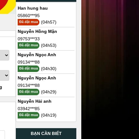
Han hung hau
05860***95
(04h57)
Đã đặt mua
Nguyễn Hồng Mận
09753***33
(04h53)
Đã đặt mua
Nguyễn Ngọc Anh
09134***88
(04h30)
Đã đặt mua
Nguyễn Ngọc Anh
09134***88
g
(04h29)
Đã đặt mua
Nguyễn Hải anh
03942***85
(04h19)
Đã đặt mua
BẠN CẦN BIẾT