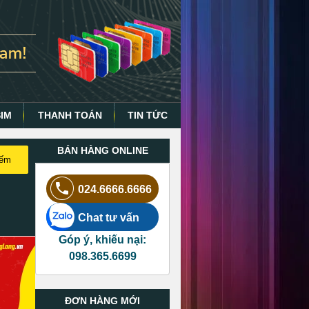
SIM
THANH TOÁN
TIN TỨC
BÁN HÀNG ONLINE
iếm
024.6666.6666
Chat tư vấn
Góp ý, khiếu nại:
098.365.6699
ĐƠN HÀNG MỚI