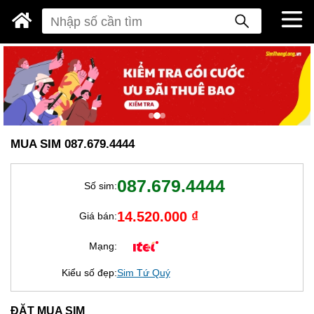
MUA SIM 087.679.4444
087.679.4444
Số sim:
14.520.000 ₫
Giá bán:
Mạng:
Kiểu số đẹp:
Sim Tứ Quý
ĐẶT MUA SIM