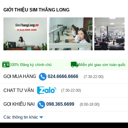
GIỚI THIỆU SIM THĂNG LONG
100% Đăng ký
chính chủ
Miễn phí giao sim
toàn quốc
GỌI MUA HÀNG
024.6666.6666
(7:30-22:00)
CHAT TƯ VẤN
(7:30-22:00)
GỌI KHIẾU NẠI
098.365.6699
(8:00-18:00)
Các thông tin khác