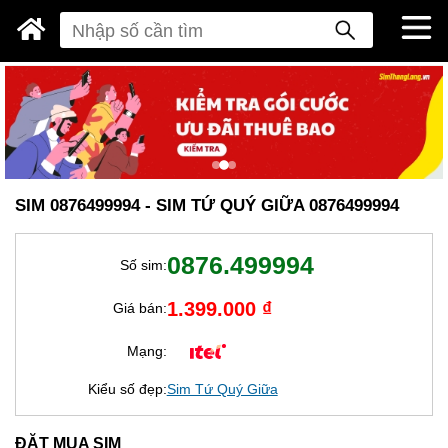
SIM 0876499994 - SIM TỨ QUÝ GIỮA 0876499994
0876.499994
Số sim:
1.399.000 ₫
Giá bán:
Mạng:
Kiểu số đẹp:
Sim Tứ Quý Giữa
ĐẶT MUA SIM