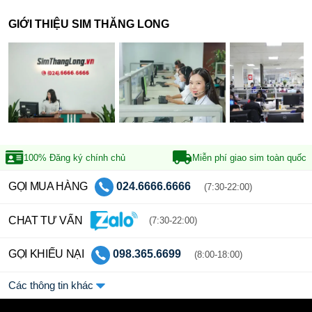
GIỚI THIỆU SIM THĂNG LONG
100% Đăng ký
chính chủ
Miễn phí giao sim
toàn quốc
GỌI MUA HÀNG
024.6666.6666
(7:30-22:00)
CHAT TƯ VẤN
(7:30-22:00)
GỌI KHIẾU NẠI
098.365.6699
(8:00-18:00)
Các thông tin khác