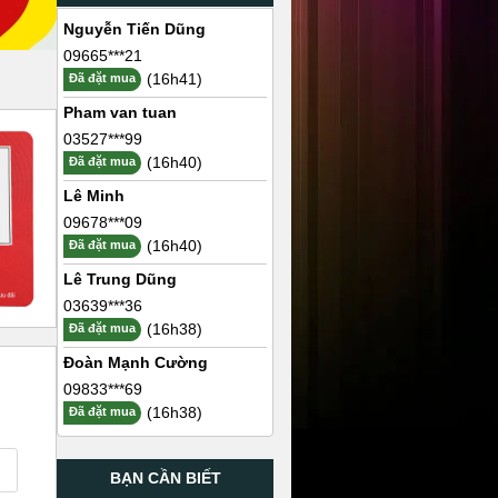
Nguyễn Tiến Dũng
09665***21
(16h41)
Đã đặt mua
Pham van tuan
03527***99
(16h40)
Đã đặt mua
Lê Minh
09678***09
(16h40)
Đã đặt mua
Lê Trung Dũng
03639***36
(16h38)
Đã đặt mua
Đoàn Mạnh Cường
09833***69
(16h38)
Đã đặt mua
BẠN CẦN BIẾT