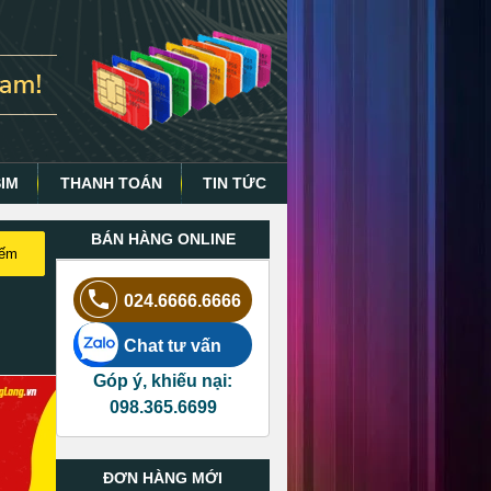
SIM
THANH TOÁN
TIN TỨC
BÁN HÀNG ONLINE
iếm
024.6666.6666
Chat tư vấn
Góp ý, khiếu nại:
098.365.6699
ĐƠN HÀNG MỚI