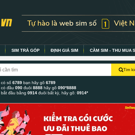
Y
SIM TRẢ GÓP
ĐỊNH GIÁ SIM
CẦM SIM - THU MUA 
Tìm k
 có số
6789
bạn hãy gõ
6789
 có đầu
090
đuôi
8888
hãy gõ
090*8888
 bắt đầu bằng
0914
đuôi bất kỳ, hãy gõ:
0914*