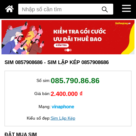
SIM 0857908686 - SIM LẶP KÉP 0857908686
085.790.86.86
Số sim:
2.400.000 ₫
Giá bán:
Mạng:
Kiểu số đẹp:
Sim Lặp Kép
ĐẶT MUA SIM