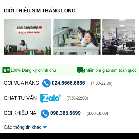
GIỚI THIỆU SIM THĂNG LONG
100% Đăng ký
chính chủ
Miễn phí giao sim
toàn quốc
GỌI MUA HÀNG
024.6666.6666
(7:30-22:00)
CHAT TƯ VẤN
(7:30-22:00)
GỌI KHIẾU NẠI
098.365.6699
(8:00-18:00)
Các thông tin khác