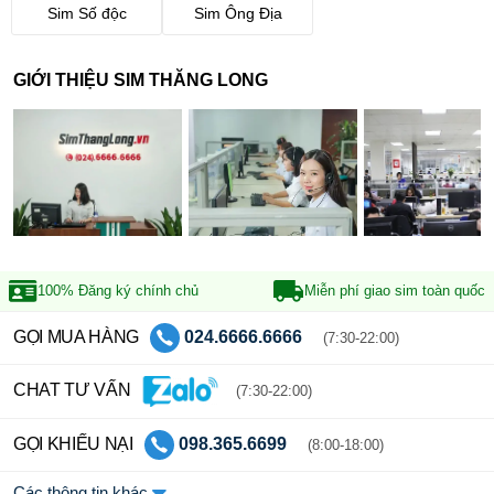
Sim Số độc
Sim Ông Địa
GIỚI THIỆU SIM THĂNG LONG
100% Đăng ký
chính chủ
Miễn phí giao sim
toàn quốc
GỌI MUA HÀNG
024.6666.6666
(7:30-22:00)
CHAT TƯ VẤN
(7:30-22:00)
GỌI KHIẾU NẠI
098.365.6699
(8:00-18:00)
Các thông tin khác