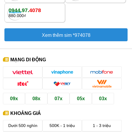
0944.97.
4078
880.000₫
Xem thêm sim *974078
MẠNG DI ĐỘNG
09x
08x
07x
05x
03x
KHOẢNG GIÁ
Dưới 500 nghìn
500K - 1 triệu
1 - 3 triệu