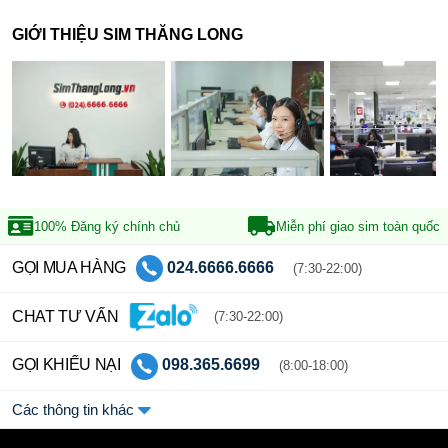
GIỚI THIỆU SIM THĂNG LONG
100% Đăng ký
chính chủ
Miễn phí giao sim
toàn quốc
GỌI MUA HÀNG
024.6666.6666
(7:30-22:00)
CHAT TƯ VẤN
(7:30-22:00)
GỌI KHIẾU NẠI
098.365.6699
(8:00-18:00)
Các thông tin khác