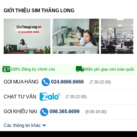
GIỚI THIỆU SIM THĂNG LONG
100% Đăng ký
chính chủ
Miễn phí giao sim
toàn quốc
GỌI MUA HÀNG
024.6666.6666
(7:30-22:00)
CHAT TƯ VẤN
(7:30-22:00)
GỌI KHIẾU NẠI
098.365.6699
(8:00-18:00)
Các thông tin khác