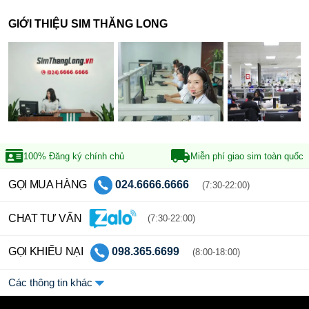
GIỚI THIỆU SIM THĂNG LONG
100% Đăng ký
chính chủ
Miễn phí giao sim
toàn quốc
GỌI MUA HÀNG
024.6666.6666
(7:30-22:00)
CHAT TƯ VẤN
(7:30-22:00)
GỌI KHIẾU NẠI
098.365.6699
(8:00-18:00)
Các thông tin khác