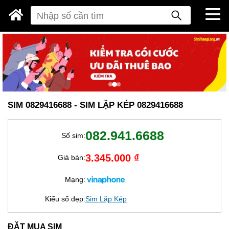
SIM 0829416688 - SIM LẶP KÉP 0829416688
082.941.6688
Số sim:
3.345.000 ₫
Giá bán:
Mạng:
Kiểu số đẹp:
Sim Lặp Kép
ĐẶT MUA SIM