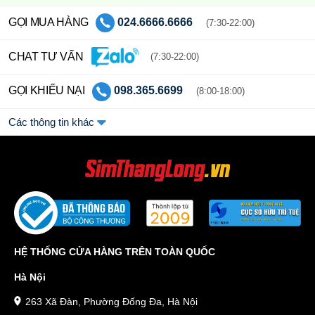
GỌI MUA HÀNG
024.6666.6666
(7:30-22:00)
CHAT TƯ VẤN
(7:30-22:00)
GỌI KHIẾU NẠI
098.365.6699
(8:00-18:00)
Các thông tin khác
HỆ THỐNG CỬA HÀNG TRÊN TOÀN QUỐC
Hà Nội
263 Xã Đàn, Phường Đống Đa, Hà Nội