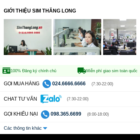
GIỚI THIỆU SIM THĂNG LONG
100% Đăng ký
chính chủ
Miễn phí giao sim
toàn quốc
GỌI MUA HÀNG
024.6666.6666
(7:30-22:00)
CHAT TƯ VẤN
(7:30-22:00)
GỌI KHIẾU NẠI
098.365.6699
(8:00-18:00)
Các thông tin khác