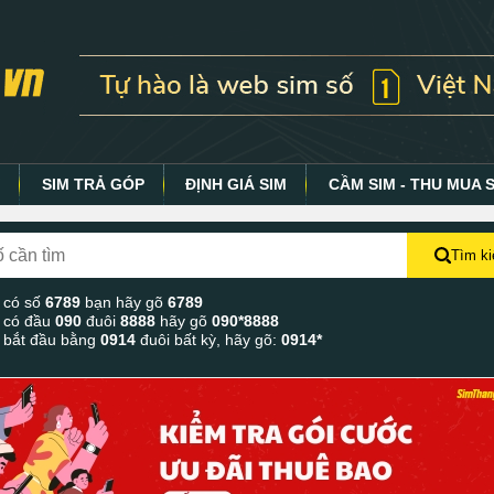
Y
SIM TRẢ GÓP
ĐỊNH GIÁ SIM
CẦM SIM - THU MUA 
Tìm k
 có số
6789
bạn hãy gõ
6789
 có đầu
090
đuôi
8888
hãy gõ
090*8888
 bắt đầu bằng
0914
đuôi bất kỳ, hãy gõ:
0914*