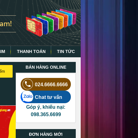
SIM
THANH TOÁN
TIN TỨC
BÁN HÀNG ONLINE
iếm
024.6666.6666
Chat tư vấn
Góp ý, khiếu nại:
098.365.6699
ĐƠN HÀNG MỚI