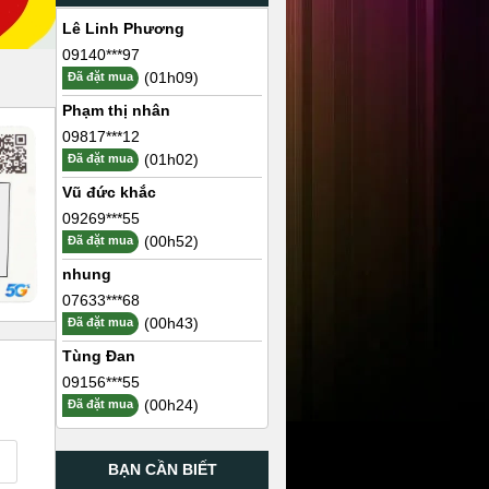
Lê Linh Phương
09140***97
(01h09)
Đã đặt mua
Phạm thị nhân
09817***12
(01h02)
Đã đặt mua
Vũ đức khắc
09269***55
(00h52)
Đã đặt mua
nhung
07633***68
(00h43)
Đã đặt mua
Tùng Đan
09156***55
(00h24)
Đã đặt mua
BẠN CẦN BIẾT