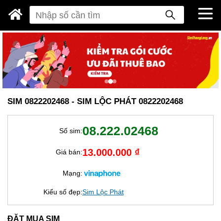
SIM 0822202468 - SIM LỘC PHÁT 0822202468
08.222.02468
Số sim:
13.000.000 ₫
Giá bán:
Mạng:
Kiểu số đẹp:
Sim Lộc Phát
ĐẶT MUA SIM