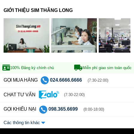
GIỚI THIỆU SIM THĂNG LONG
100% Đăng ký
chính chủ
Miễn phí giao sim
toàn quốc
GỌI MUA HÀNG
024.6666.6666
(7:30-22:00)
CHAT TƯ VẤN
(7:30-22:00)
GỌI KHIẾU NẠI
098.365.6699
(8:00-18:00)
Các thông tin khác