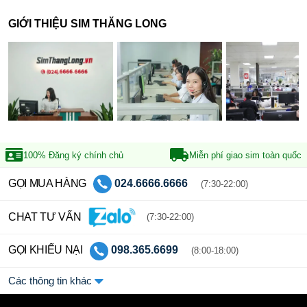
GIỚI THIỆU SIM THĂNG LONG
100% Đăng ký
chính chủ
Miễn phí giao sim
toàn quốc
GỌI MUA HÀNG
024.6666.6666
(7:30-22:00)
CHAT TƯ VẤN
(7:30-22:00)
GỌI KHIẾU NẠI
098.365.6699
(8:00-18:00)
Các thông tin khác