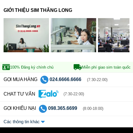
GIỚI THIỆU SIM THĂNG LONG
100% Đăng ký
chính chủ
Miễn phí giao sim
toàn quốc
GỌI MUA HÀNG
024.6666.6666
(7:30-22:00)
CHAT TƯ VẤN
(7:30-22:00)
GỌI KHIẾU NẠI
098.365.6699
(8:00-18:00)
Các thông tin khác