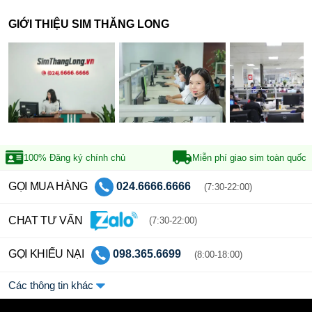
GIỚI THIỆU SIM THĂNG LONG
100% Đăng ký
chính chủ
Miễn phí giao sim
toàn quốc
GỌI MUA HÀNG
024.6666.6666
(7:30-22:00)
CHAT TƯ VẤN
(7:30-22:00)
GỌI KHIẾU NẠI
098.365.6699
(8:00-18:00)
Các thông tin khác