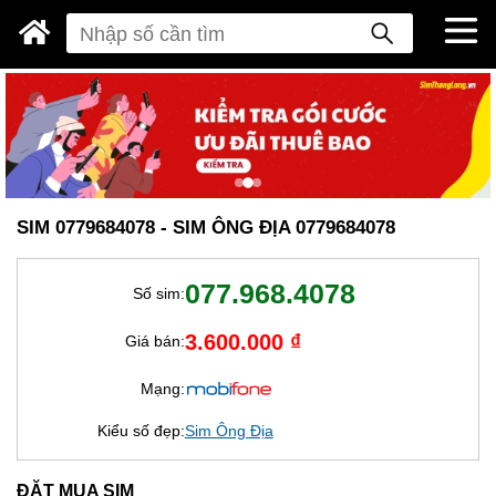
SIM 0779684078 - SIM ÔNG ĐỊA 0779684078
077.968.4078
Số sim:
3.600.000 ₫
Giá bán:
Mạng:
Kiểu số đẹp:
Sim Ông Địa
ĐẶT MUA SIM