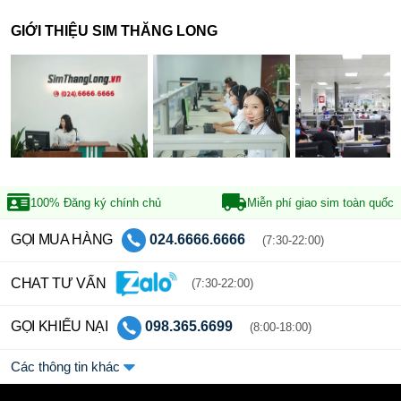
GIỚI THIỆU SIM THĂNG LONG
100% Đăng ký
chính chủ
Miễn phí giao sim
toàn quốc
GỌI MUA HÀNG
024.6666.6666
(7:30-22:00)
CHAT TƯ VẤN
(7:30-22:00)
GỌI KHIẾU NẠI
098.365.6699
(8:00-18:00)
Các thông tin khác