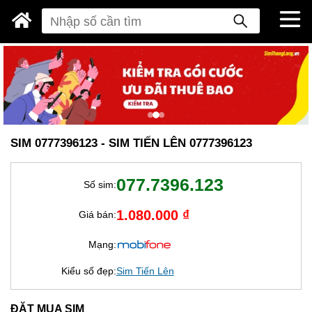
SIM 0777396123 - SIM TIẾN LÊN 0777396123
077.7396.123
Số sim:
1.080.000 ₫
Giá bán:
Mạng:
Kiểu số đẹp:
Sim Tiến Lên
ĐẶT MUA SIM