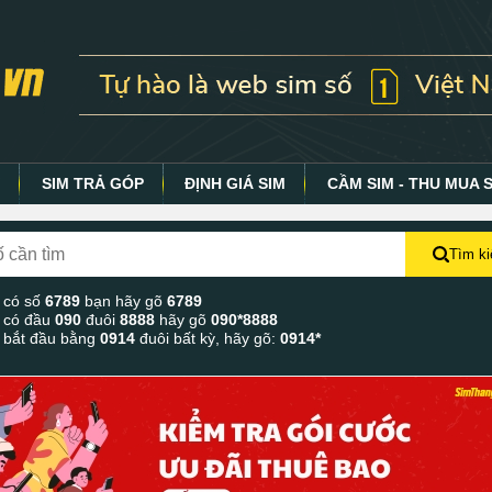
Y
SIM TRẢ GÓP
ĐỊNH GIÁ SIM
CẦM SIM - THU MUA 
Tìm k
 có số
6789
bạn hãy gõ
6789
 có đầu
090
đuôi
8888
hãy gõ
090*8888
 bắt đầu bằng
0914
đuôi bất kỳ, hãy gõ:
0914*