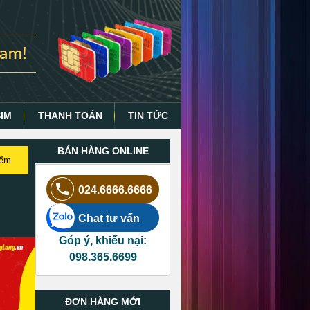
SIM
THANH TOÁN
TIN TỨC
BÁN HÀNG ONLINE
iếm
024.6666.6666
Chat tư vấn
Góp ý, khiếu nại:
098.365.6699
ĐƠN HÀNG MỚI