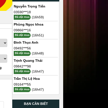
Nguyễn Trọng Tiến
03590***18
(16h59)
Đã đặt mua
Phùng Ngọc khoa
09866***16
(16h51)
Đã đặt mua
Đinh Thục Anh
09492***56
(16h48)
Đã đặt mua
Trịnh Quang Thái
09842***98
g
(16h47)
Đã đặt mua
Trần Thị Lệ Hoa
09164***55
(16h47)
Đã đặt mua
BẠN CẦN BIẾT