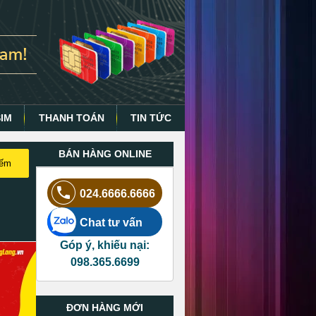
SIM
THANH TOÁN
TIN TỨC
BÁN HÀNG ONLINE
iếm
024.6666.6666
Chat tư vấn
Góp ý, khiếu nại:
098.365.6699
ĐƠN HÀNG MỚI