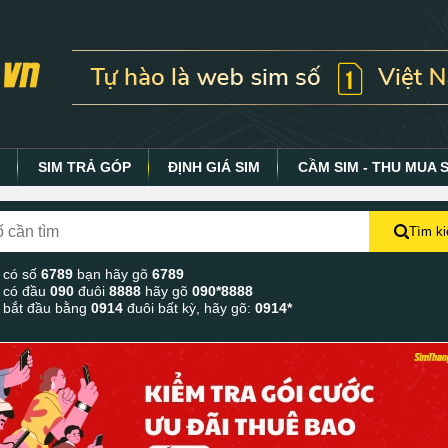
Y
SIM TRẢ GÓP
ĐỊNH GIÁ SIM
CẦM SIM - THU MUA 
Tìm k
 có số
6789
bạn hãy gõ
6789
 có đầu
090
đuôi
8888
hãy gõ
090*8888
 bắt đầu bằng
0914
đuôi bất kỳ, hãy gõ:
0914*