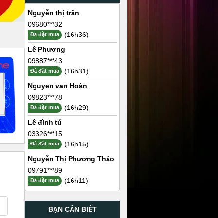
Nguyễn thị trân
09680***32
(16h36)
Đã đặt mua
Lê Phương
09887***43
(16h31)
Đã đặt mua
Nguyen van Hoàn
09823***78
(16h29)
Đã đặt mua
Lê đình tú
03326***15
(16h15)
Đã đặt mua
Nguyễn Thị Phương Thảo
09791***89
(16h11)
Đã đặt mua
BẠN CẦN BIẾT